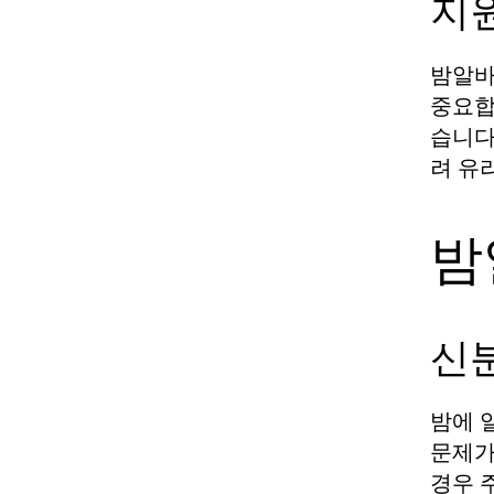
지
밤알바
중요합
습니다
려 유
밤
신분
밤에 
문제가
경우 