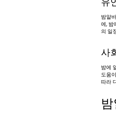
유
밤알바
에, 
의 일
사
밤에 
도움이
따라 
밤