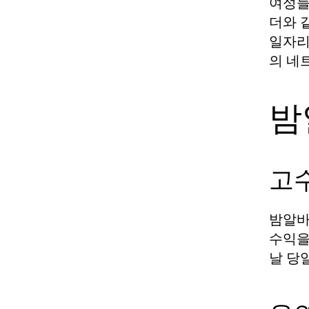
여성들
더와 
일자리
의 네
밤
고
밤알바
수익을
날 당