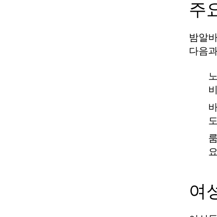
주
밤알바
다음과
노
비
바
도
룸
요
여